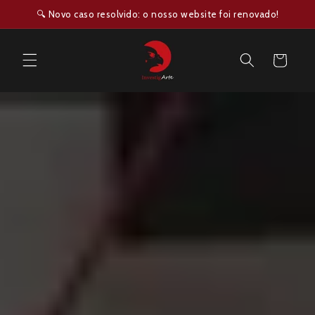
Saltar
🔍 Novo caso resolvido: o nosso website foi renovado!
para o
conteúdo
Carrinho